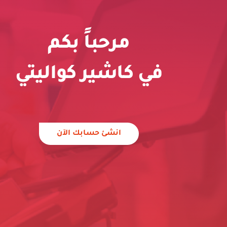
مرحباً بكم
في كاشير كواليتي
انشئ حسابك الآن